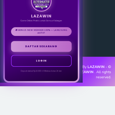
About LAZAWIN
Refferal LAZAWIN
Data LAZAWIN
LAZAWIN
& support
Help
Game Online Praktis untuk Semua Kalangan
Help Center
🎁 BONUS NEW MEMBER 100% — LANGSUNG
AKTIF!
Forum
Blog
DAFTAR SEKARANG
LOGIN
Contact
Terms & conditions
Powered By
LAZAWIN
- ©
Member terms
2026
LAZAWIN
. All rights
Deposit minimal Rp10.000 • Withdraw Instan 24 Jam
Privacy policy
Refund policy
reserved.