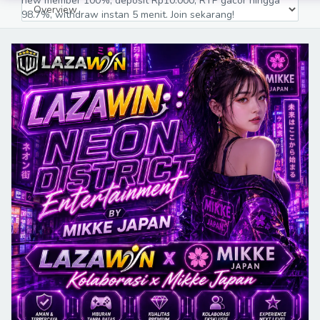
new member 100%, deposit Rp10.000, RTP gacor hingga
98.7%, withdraw instan 5 menit. Join sekarang!