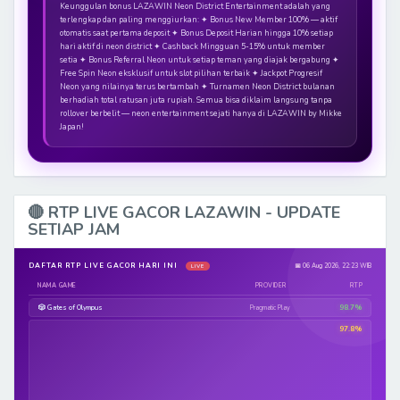
Keunggulan bonus LAZAWIN Neon District Entertainment adalah yang
terlengkap dan paling menggiurkan: ✦ Bonus New Member 100% — aktif
otomatis saat pertama deposit ✦ Bonus Deposit Harian hingga 10% setiap
hari aktif di neon district ✦ Cashback Mingguan 5-15% untuk member
setia ✦ Bonus Referral Neon untuk setiap teman yang diajak bergabung ✦
Free Spin Neon eksklusif untuk slot pilihan terbaik ✦ Jackpot Progresif
Neon yang nilainya terus bertambah ✦ Turnamen Neon District bulanan
berhadiah total ratusan juta rupiah. Semua bisa diklaim langsung tanpa
rollover berbelit — neon entertainment sejati hanya di LAZAWIN by Mikke
Japan!
🔴 RTP LIVE GACOR LAZAWIN - UPDATE
SETIAP JAM
DAFTAR RTP LIVE GACOR HARI INI
📅 06 Aug 2026, 22:23 WIB
LIVE
NAMA GAME
PROVIDER
RTP
🎲 Gates of Olympus
98.7%
Pragmatic Play
97.8%