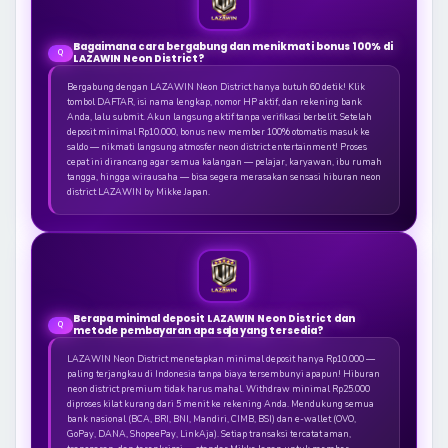
Bagaimana cara bergabung dan menikmati bonus 100% di
Q
LAZAWIN Neon District?
Bergabung dengan LAZAWIN Neon District hanya butuh 60 detik! Klik
tombol DAFTAR, isi nama lengkap, nomor HP aktif, dan rekening bank
Anda, lalu submit. Akun langsung aktif tanpa verifikasi berbelit. Setelah
deposit minimal Rp10.000, bonus new member 100% otomatis masuk ke
saldo — nikmati langsung atmosfer neon district entertainment! Proses
cepat ini dirancang agar semua kalangan — pelajar, karyawan, ibu rumah
tangga, hingga wirausaha — bisa segera merasakan sensasi hiburan neon
district LAZAWIN by Mikke Japan.
Berapa minimal deposit LAZAWIN Neon District dan
Q
metode pembayaran apa saja yang tersedia?
LAZAWIN Neon District menetapkan minimal deposit hanya Rp10.000 —
paling terjangkau di Indonesia tanpa biaya tersembunyi apapun! Hiburan
neon district premium tidak harus mahal. Withdraw minimal Rp25.000
diproses kilat kurang dari 5 menit ke rekening Anda. Mendukung semua
bank nasional (BCA, BRI, BNI, Mandiri, CIMB, BSI) dan e-wallet (OVO,
GoPay, DANA, ShopeePay, LinkAja). Setiap transaksi tercatat aman,