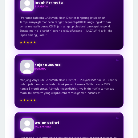
Indah Permata
🌺 Hawaiian Tiki
Habanero
SURABAYA
“Pertama kali coba LAZAWIN Neon District, langsung jatuh cinta!
Tampilannya glamor neon banget, deposit Rp10.000 langsung aktif dan
bonus mengalir deras. CS 24 jam sangat profesional dan cepat respond.
Berasa main di district hiburan eksklusif Jepang — LAZAWIN by Mikke
Japan emang juara!”
🦋 Butterfly Blossom
96.8%
PG Soft
★★★★★
🏆 Joker Jewels
96.2%
Pragmatic Play
❝
Fajar Kusuma
BANDUNG
Mahjong Ways 2 di LAZAWIN Neon District RTP-nya 98.5% hari ini, udah 5
bulan jadi member setia dan tidak pernah kecewa. Withdraw ke OVO
hanya 3 menit proses. Atmosfer neon district-nya bikin makin semangat
main. Ini platform yang wajib dicoba semua gamer Indonesia!”
★★★★★
❝
Wulan Safitri
YOGYAKARTA