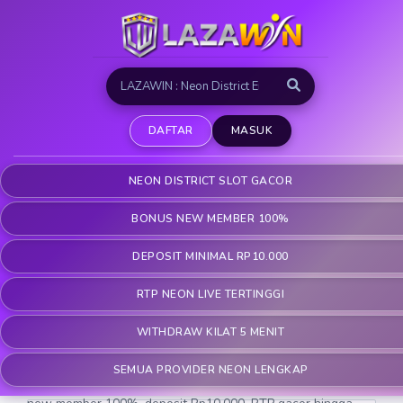
DAFTAR
MASUK
NEON DISTRICT SLOT GACOR
BONUS NEW MEMBER 100%
LAZAWIN : Neon District
DEPOSIT MINIMAL RP10.000
Entertainment by Mikke
Japan - Platform Game
RTP NEON LIVE TERTINGGI
Online Neon Terbaik Indonesia
LAZAWIN Neon District Entertainment by Mikke Japan hadir
WITHDRAW KILAT 5 MENIT
sebagai surga hiburan digital neon terdepan! Rasakan
sensasi bermain slot online, live casino, togel, sportbook &
SEMUA PROVIDER NEON LENGKAP
fishing game dengan atmosfer neon district eksklusif. Bonus