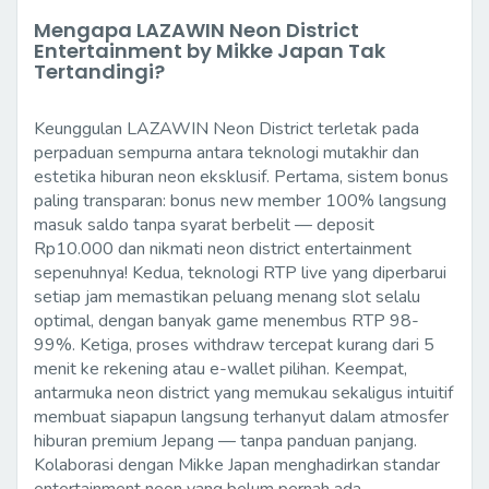
Mengapa LAZAWIN Neon District
Entertainment by Mikke Japan Tak
Tertandingi?
Keunggulan LAZAWIN Neon District terletak pada
perpaduan sempurna antara teknologi mutakhir dan
estetika hiburan neon eksklusif. Pertama, sistem bonus
paling transparan: bonus new member 100% langsung
masuk saldo tanpa syarat berbelit — deposit
Rp10.000 dan nikmati neon district entertainment
sepenuhnya! Kedua, teknologi RTP live yang diperbarui
setiap jam memastikan peluang menang slot selalu
optimal, dengan banyak game menembus RTP 98-
99%. Ketiga, proses withdraw tercepat kurang dari 5
menit ke rekening atau e-wallet pilihan. Keempat,
antarmuka neon district yang memukau sekaligus intuitif
membuat siapapun langsung terhanyut dalam atmosfer
hiburan premium Jepang — tanpa panduan panjang.
Kolaborasi dengan Mikke Japan menghadirkan standar